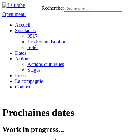
Rechercher
Open menu
Accueil
Spectacles
3517
Les Soeurs Bonbon
Solé!
Dates
Actions
Actions culturelles
Stages
Presse
La compagnie
Contact
Prochaines dates
Work in progress...